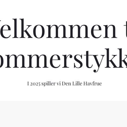
elkommen t
ommerstykk
I 2025 spiller vi Den Lille Havfrue