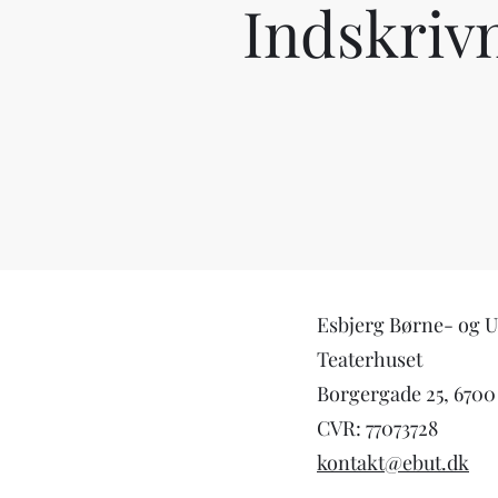
Indskrivn
Esbjerg Børne- og 
Teaterhuset
Borgergade 25, 6700
CVR: 77073728
kontakt@ebut.dk