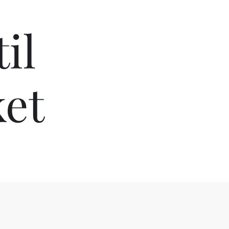
il
et