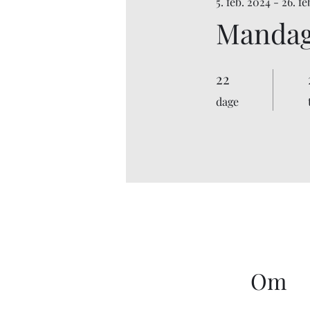
5. feb. 2024 - 26. f
Manda
22
22 dage
dage
Om