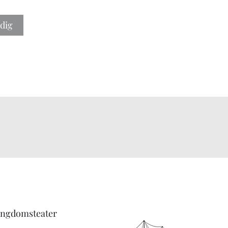
 dig
Ungdomsteater