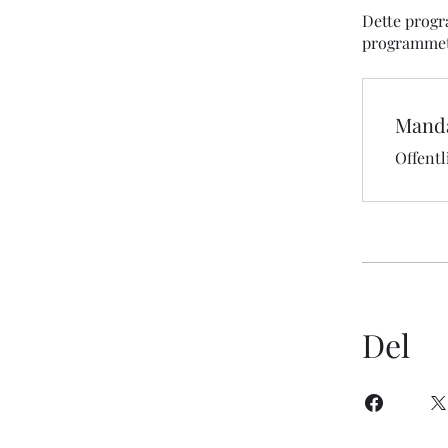
Dette progra
programmet
Mand
Offentl
Del